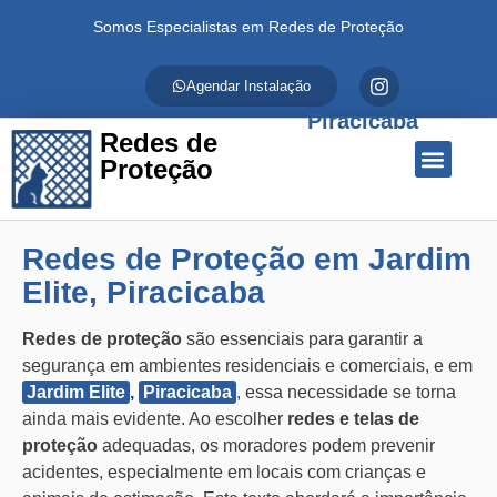
Somos Especialistas em Redes de Proteção
Agendar Instalação
Piracicaba
Redes de
Proteção
Quem Somos
Redes de Proteção
Fale Conosco
Redes de Proteção em Jardim
Elite, Piracicaba
Redes de proteção
são essenciais para garantir a
segurança em ambientes residenciais e comerciais, e em
Jardim Elite
,
Piracicaba
, essa necessidade se torna
ainda mais evidente. Ao escolher
redes e telas de
proteção
adequadas, os moradores podem prevenir
acidentes, especialmente em locais com crianças e