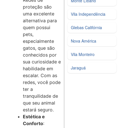
Redes de
Monte Líbano
proteção são
uma excelente
Vila Independência
alternativa para
Glebas Califórnia
quem possui
pets,
Nova América
especialmente
gatos, que são
Vila Monteiro
conhecidos por
sua curiosidade e
Jaraguá
habilidade em
escalar. Com as
redes, você pode
ter a
tranquilidade de
que seu animal
estará seguro.
Estética e
Conforto
: