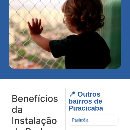
📍 Outros
Benefícios
bairros de
da
Piracicaba​
Instalação
Paulicéia