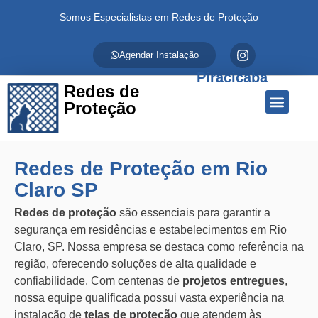
Somos Especialistas em Redes de Proteção
Agendar Instalação
Piracicaba
Redes de
Proteção
Quem Somos
Redes de Proteção
Fale Conosco
Redes de Proteção em Rio
Claro SP
Redes de proteção
são essenciais para garantir a
segurança em residências e estabelecimentos em Rio
Claro, SP. Nossa empresa se destaca como referência na
região, oferecendo soluções de alta qualidade e
confiabilidade. Com centenas de
projetos entregues
,
nossa equipe qualificada possui vasta experiência na
instalação de
telas de proteção
que atendem às